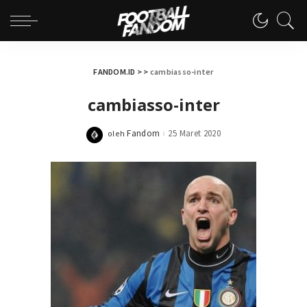
FANDOM.ID
> >
cambiasso-inter
cambiasso-inter
Fandom
25 Maret 2020
oleh
Posted
by