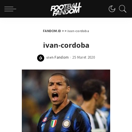
FANDOM.ID
> >
ivan-cordoba
ivan-cordoba
Fandom
25 Maret 2020
oleh
Posted
by