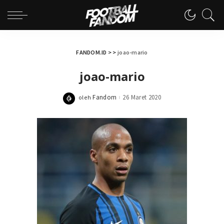
FANDOM.ID
> >
joao-mario
joao-mario
Fandom
26 Maret 2020
oleh
Posted
by