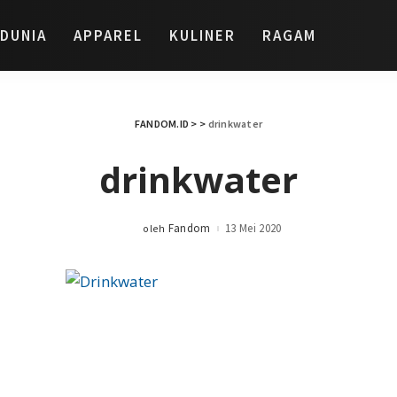
DUNIA
APPAREL
KULINER
RAGAM
FANDOM.ID
> >
drinkwater
drinkwater
Fandom
13 Mei 2020
oleh
Posted
by