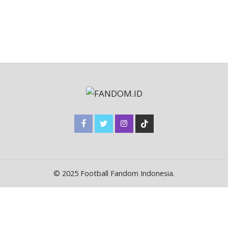
© 2025 Football Fandom Indonesia.