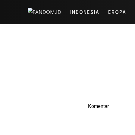
INDONESIA
EROPA
Komentar