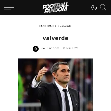
FANDOM.ID
> >
valverde
valverde
Fandom
31 Mei 2020
oleh
Posted
by