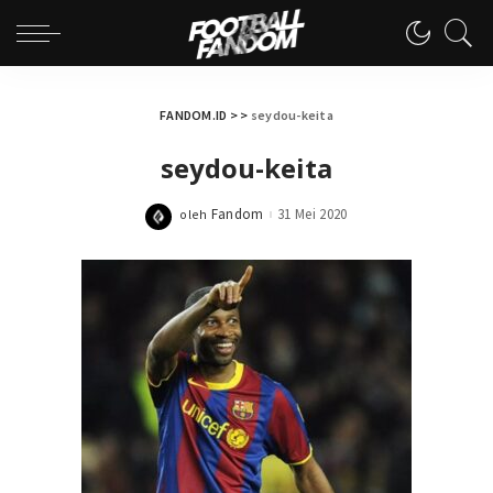
FANDOM.ID
> >
seydou-keita
seydou-keita
Fandom
31 Mei 2020
oleh
Posted
by