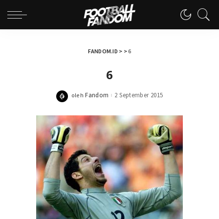
FANDOM.ID
> >
6
6
Fandom
2 September 2015
oleh
Posted
by