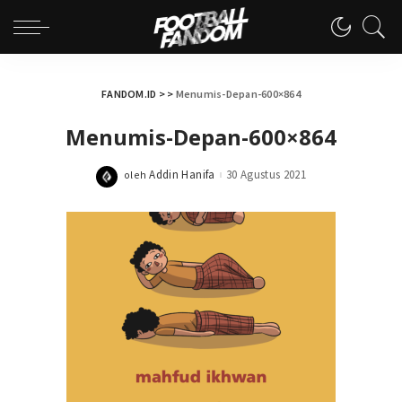
FANDOM.ID
> >
Menumis-Depan-600×864
Menumis-Depan-600×864
Addin Hanifa
30 Agustus 2021
oleh
Posted
by