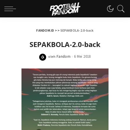
FANDOM.ID
> >
SEPAKBOLA-2.0-back
SEPAKBOLA-2.0-back
Fandom
6 Mei 2018
oleh
Posted
by