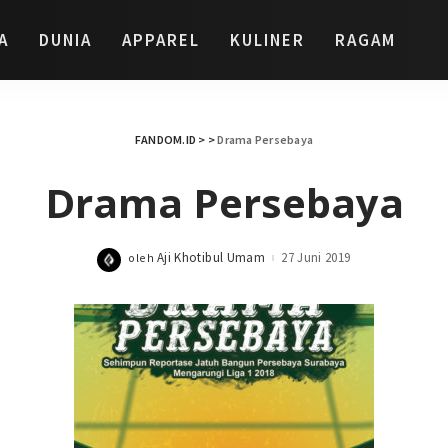
A
DUNIA
APPAREL
KULINER
RAGAM
FANDOM.ID
> >
Drama Persebaya
Drama Persebaya
Aji Khotibul Umam
27 Juni 2019
oleh
Posted
by