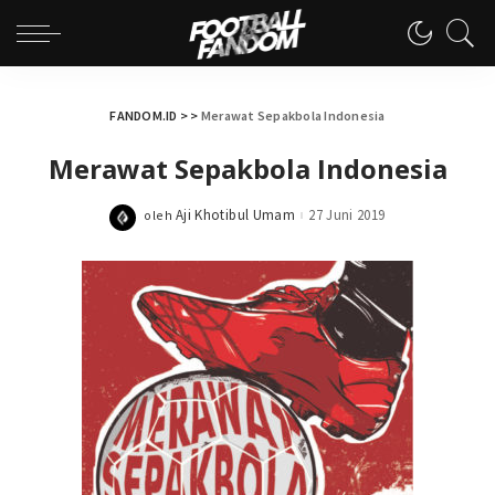
FANDOM.ID
> >
Merawat Sepakbola Indonesia
Merawat Sepakbola Indonesia
Aji Khotibul Umam
27 Juni 2019
oleh
Posted
by