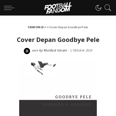
FANDOM.ID
> >
Cover Depan Goodbye Pele
Cover Depan Goodbye Pele
Aji Khotibul Umam
1 Oktober 2019
oleh
Posted
by