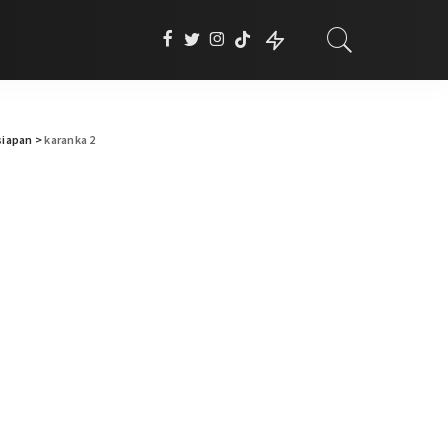
siapan
>
karanka 2