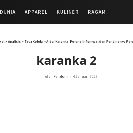
DUNIA
APPAREL
KULINER
RAGAM
kel
>
Analisis
>
Tata Kelola
>
Aitor Karanka: Perang Informasi dan Pentingnya Per
karanka 2
Fandom
4 Januari 2017
oleh
Posted
by