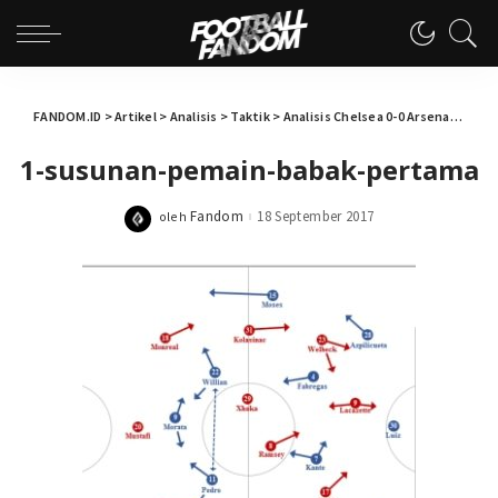
FANDOM.ID
>
Artikel
>
Analisis
>
Taktik
>
Analisis Chelsea 0-0 Arsenal
>
1-su
1-susunan-pemain-babak-pertama
Fandom
18 September 2017
oleh
Posted
by