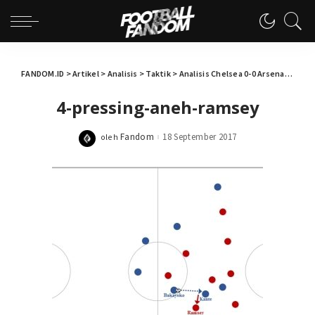
FANDOM.ID
>
Artikel
>
Analisis
>
Taktik
>
Analisis Chelsea 0-0 Arsenal
>
4-pr
4-pressing-aneh-ramsey
Fandom
18 September 2017
oleh
Posted
by