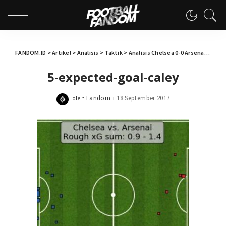
FANDOM.ID
>
Artikel
>
Analisis
>
Taktik
>
Analisis Chelsea 0-0 Arsenal
>
5-ex
5-expected-goal-caley
Fandom
18 September 2017
oleh
Posted
by