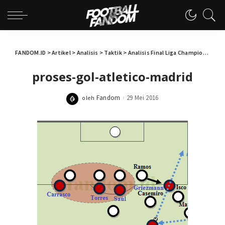
FANDOM.ID
>
Artikel
>
Analisis
>
Taktik
>
Analisis Final Liga Champions 2015/2016: Real Madrid vs Atletico Madrid
proses-gol-atletico-madrid
Fandom
29 Mei 2016
oleh
Posted
by