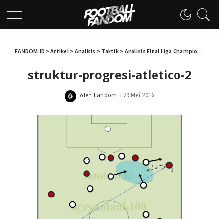
FANDOM.ID
>
Artikel
>
Analisis
>
Taktik
>
Analisis Final Liga Champions 2015/2016: Real Madrid vs Atletico Madrid
struktur-progresi-atletico-2
Fandom
29 Mei 2016
oleh
Posted
by