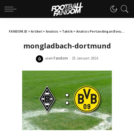
FANDOM.ID
>
Artikel
>
Analisis
>
Taktik
>
Analisis Pertandingan Borussia Monchengladbach 1-3 Borussia Dortmund: Rencana B
mongladbach-dortmund
Fandom
25 Januari 2016
oleh
Posted
by