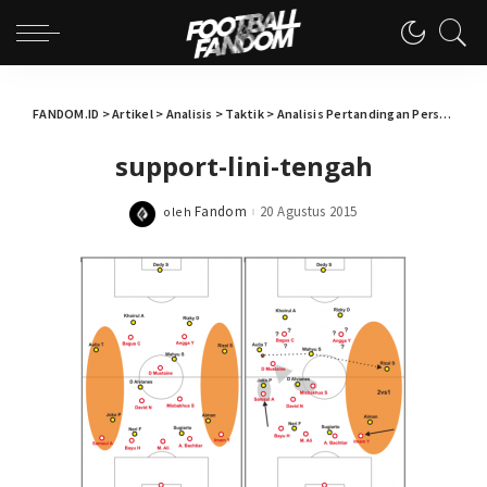
FANDOM.ID
>
Artikel
>
Analisis
>
Taktik
>
Analisis Pertandingan Persekap Pasuruan 3-2 Persebo Jaya Bondowoso
support-lini-tengah
Fandom
20 Agustus 2015
oleh
Posted
by