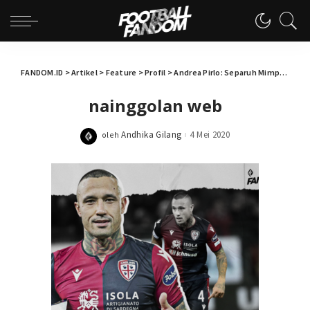
FANDOM.ID
>
Artikel
>
Feature
>
Profil
>
Andrea Pirlo: Separuh Mimpi Si Pengatur Serangan
nainggolan web
Andhika Gilang
4 Mei 2020
oleh
Posted
by