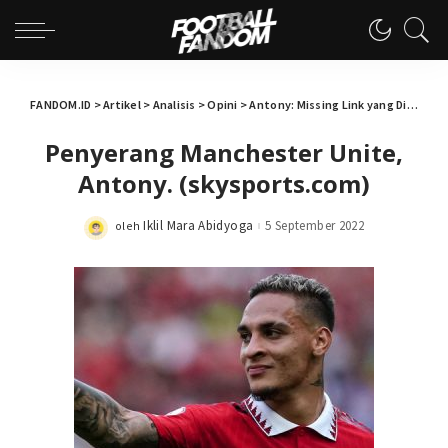
FANDOM.ID
>
Artikel
>
Analisis
>
Opini
>
Antony: Missing Link yang Dibutuhkan Erik ten Hag
Penyerang Manchester Unite,
Antony. (skysports.com)
Iklil Mara Abidyoga
5 September 2022
oleh
Posted
by