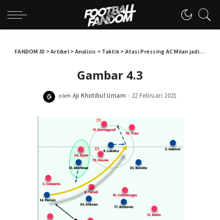
FANDOM.ID
>
Artikel
>
Analisis
>
Taktik
>
Atasi Pressing AC Milan jadi Kunci Kemenangan Inter
Gambar 4.3
Aji Khotibul Umam
22 Februari 2021
oleh
Posted
by