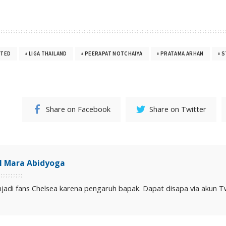
ITED
LIGA THAILAND
PEERAPAT NOTCHAIYA
PRATAMA ARHAN
S
Share on Facebook
Share on Twitter
il Mara Abidyoga
jadi fans Chelsea karena pengaruh bapak. Dapat disapa via akun Twit