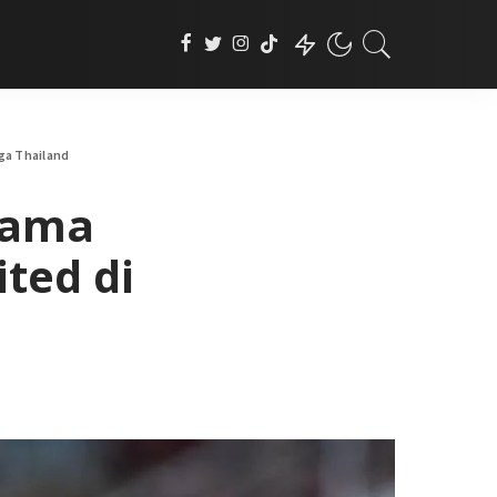
ga Thailand
tama
ted di