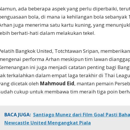
Namun, ada beberapa aspek yang perlu diperbaiki, ter
penguasaan bola, di mana ia kehilangan bola sebanyak 11 
Arhan juga menerima satu kartu kuning, yang menunjuk
lebih berhati-hati dalam melakukan tekel.
Pelatih Bangkok United, Totchtawan Sripan, memberikan
mengenai performa Arhan meskipun tim lawan dianggap 
Kemenangan ini juga menjadi catatan penting bagi Bangk
tak terkalahkan dalam empat laga terakhir di Thai Leagu
yang dicetak oleh
Mahmoud Eid
, mantan pemain Perse
sudah cukup untuk membawa tim meraih tiga poin berh
BACA JUGA:
Santiago Munez dari Film Goal Pasti Bah
Newcastle United Mengangkat Piala