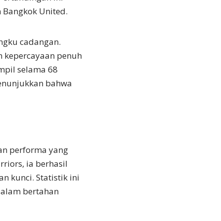
 Bangkok United.
angku cadangan.
 kepercayaan penuh
mpil selama 68
enunjukkan bahwa
kan performa yang
ors, ia berhasil
n kunci. Statistik ini
dalam bertahan