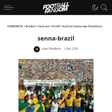
FANDOM.ID
>
Artikel
>
Feature
>
Profil
>
Ayrton Senna dan Piala Dunia 1994
senna-brazil
Fandom
1 Mei 2016
oleh
Posted
by