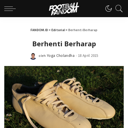
FANDOM.ID
>
Editorial
>
Berhenti Berharap
Berhenti Berharap
Yoga Cholandha
18 April 2015
oleh
Posted
by