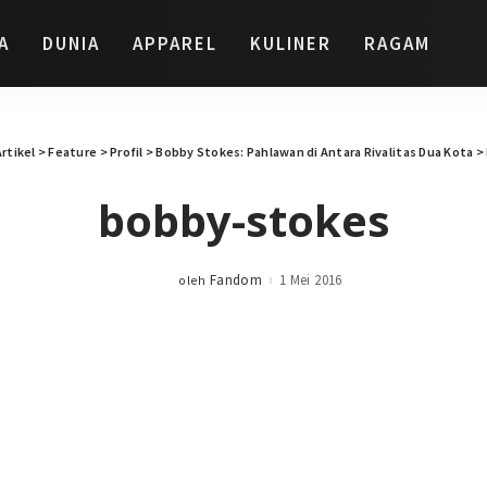
A
DUNIA
APPAREL
KULINER
RAGAM
Artikel
>
Feature
>
Profil
>
Bobby Stokes: Pahlawan di Antara Rivalitas Dua Kota
>
bobby-stokes
Fandom
1 Mei 2016
oleh
Posted
by