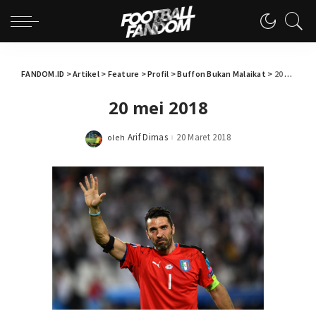
FANDOM.ID
>
Artikel
>
Feature
>
Profil
>
Buffon Bukan Malaikat
>
20 mei 2018
20 mei 2018
Arif Dimas
20 Maret 2018
oleh
Posted
by