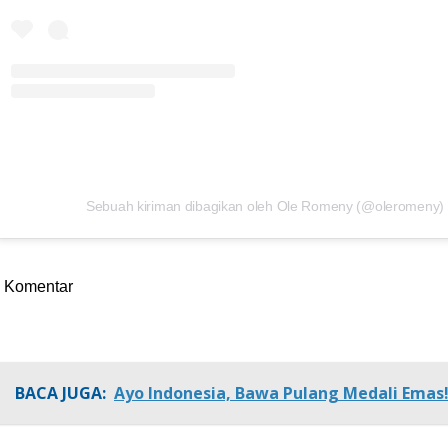
Sebuah kiriman dibagikan oleh Ole Romeny️️ (@oleromeny)
Komentar
BACA JUGA:
Ayo Indonesia, Bawa Pulang Medali Emas