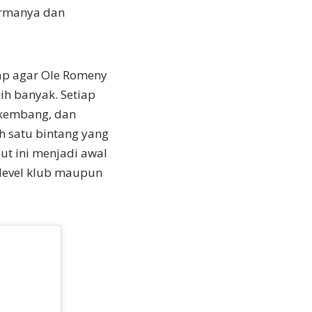
ormanya dan
ap agar Ole Romeny
h banyak. Setiap
rkembang, dan
h satu bintang yang
ut ini menjadi awal
 level klub maupun