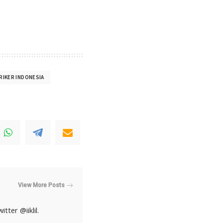
RIKER INDONESIA
View More Posts
ter @iiklil.