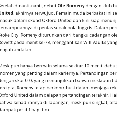
Setelah dinanti-nanti, debut
Ole Romeny
dengan klub b
United
, akhirnya terwujud. Pemain muda berbakat ini s
masuk dalam skuad Oxford United dan kini siap menun
kemampuannya di pentas sepak bola Inggris. Dalam pe
Stoke City, Romeny diturunkan dari bangku cadangan ole
Rowett pada menit ke-79, menggantikan Will Vaulks ya
tengah andalan.
Meskipun hanya bermain selama sekitar 10 menit, debu
momen yang penting dalam kariernya. Pertandingan bera
dengan skor 0-0, yang menunjukkan bahwa meskipun tid
tercipta, Romeny tetap berkontribusi dalam menjaga rek
Oxford United dalam delapan pertandingan terakhir. Ha
bahwa kehadirannya di lapangan, meskipun singkat, te
dampak positif bagi tim.