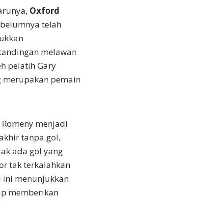
arunya,
Oxford
ebelumnya telah
jukkan
rtandingan melawan
h pelatih Gary
ng merupakan pemain
t Romeny menjadi
khir tanpa gol,
ak ada gol yang
or tak terkalahkan
l ini menunjukkan
tap memberikan