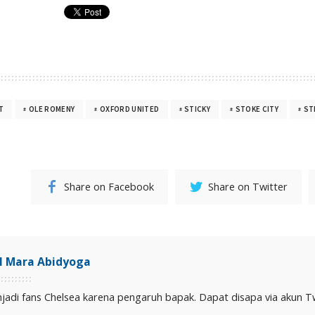
T
OLE ROMENY
OXFORD UNITED
STICKY
STOKE CITY
ST
Share on Facebook
Share on Twitter
il Mara Abidyoga
jadi fans Chelsea karena pengaruh bapak. Dapat disapa via akun Twit