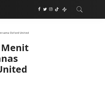
Bersama Oxford United
 Menit
mnas
United