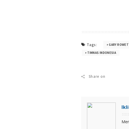
Tags:
GARY ROWET
TIMNAS INDONESIA
Share on
Ikl
Men