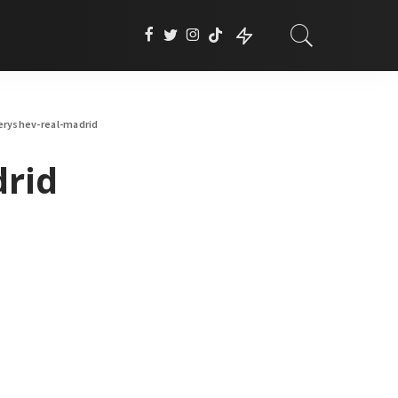
eryshev-real-madrid
drid