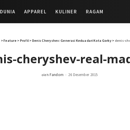
DUNIA
APPAREL
KULINER
RAGAM
l
>
Feature
>
Profil
>
Denis Cheryshev: Generasi Kedua dari Kota Gorky
>
denis-ch
is-cheryshev-real-ma
Fandom
26 Desember 2015
oleh
Posted
by