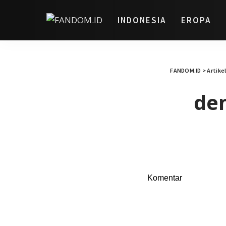
INDONESIA
EROPA
FANDOM.ID
>
Artike
den
Komentar