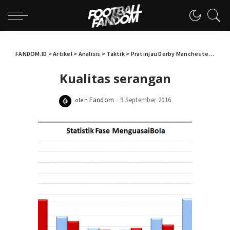
FANDOM.ID
>
Artikel
>
Analisis
>
Taktik
>
Pratinjau Derby Manchester: Jose Mourinho vs Pep Guardiola
Kualitas serangan
Fandom
9 September 2016
oleh
Posted
by