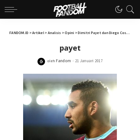
FANDOM.ID
>
Artikel
>
Analisis
>
Opini
>
Dimitri Payet dan Diego Costa: Meletakkan Loyalitas pada Tempatnya
payet
Fandom
21 Januari 2017
oleh
Posted
by