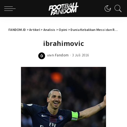
FANDOM.ID
>
Artikel
>
Analisis
>
Opini
>
Dunia Kebalikan Messi dan Ronaldo
ibrahimovic
Fandom
3 Juli 2016
oleh
Posted
by