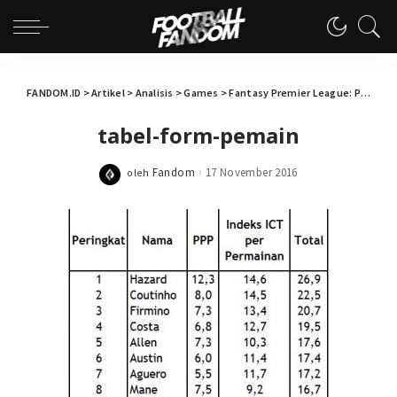
FANDOM.ID
>
Artikel
>
Analisis
>
Games
>
Fantasy Premier League: Pilihan Kapten Jelang Gameweek 12
tabel-form-pemain
Fandom
17 November 2016
oleh
Posted
by