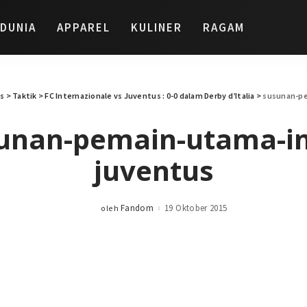
DUNIA
APPAREL
KULINER
RAGAM
is
>
Taktik
>
FC Internazionale vs Juventus : 0-0 dalam Derby d’Italia
>
susunan-pe
unan-pemain-utama-in
juventus
Fandom
19 Oktober 2015
oleh
Posted
by