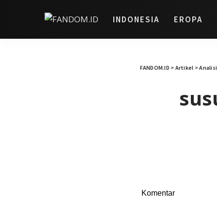
INDONESIA
EROPA
FANDOM.ID
>
Artikel
>
Analis
sus
Komentar