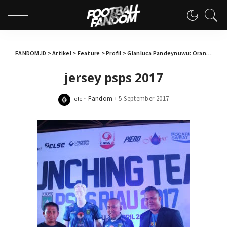
FANDOM.ID
>
Artikel
>
Feature
>
Profil
>
Gianluca Pandeynuwu: Orang Manado Di Bawah Mistar PSPS Riau
jersey psps 2017
Fandom
5 September 2017
oleh
Posted
by