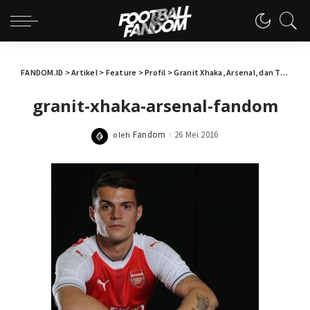
FANDOM.ID
>
Artikel
>
Feature
>
Profil
>
Granit Xhaka, Arsenal, dan Tanah Terjanji
granit-xhaka-arsenal-fandom
Fandom
26 Mei 2016
oleh
Posted
by