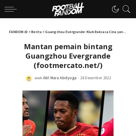
FANDOM.ID
>
Berita
>
Guangzhou Evergrande: Klub Raksasa Cina yang Bangkrut dan Terdegradasi
Mantan pemain bintang
Guangzhou Evergrande
(footmercato.net/)
Iklil Mara Abidyoga
28 Desember 2022
oleh
Posted
by