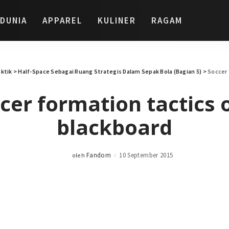
DUNIA
APPAREL
KULINER
RAGAM
aktik
>
Half-Space Sebagai Ruang Strategis Dalam Sepak Bola (Bagian 5)
>
Soccer 
cer formation tactics 
blackboard
Fandom
10 September 2015
oleh
Posted
by