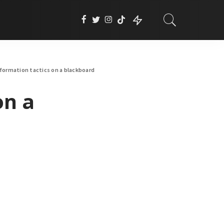
formation tactics on a blackboard
on a