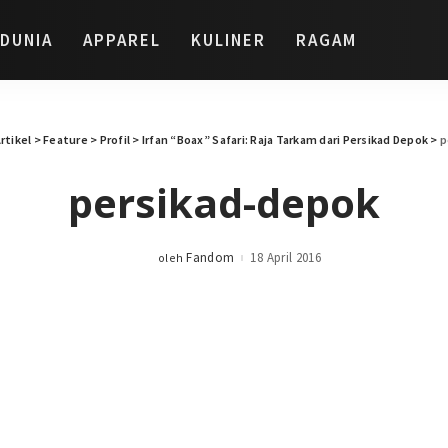
DUNIA
APPAREL
KULINER
RAGAM
rtikel
>
Feature
>
Profil
>
Irfan “Boax” Safari: Raja Tarkam dari Persikad Depok
>
p
persikad-depok
Fandom
18 April 2016
oleh
Posted
by