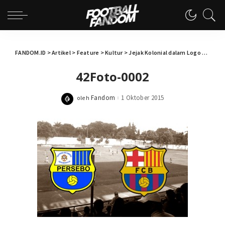
FANDOM.ID
>
Artikel
>
Feature
>
Kultur
>
Jejak Kolonial dalam Logo Klub Lokal
42Foto-0002
Fandom
1 Oktober 2015
oleh
Posted
by