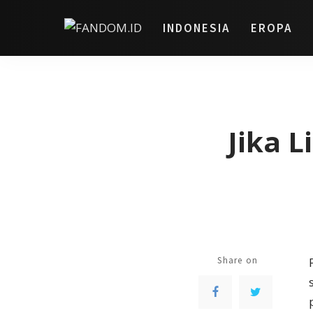
INDONESIA
EROPA
Jika 
Share on