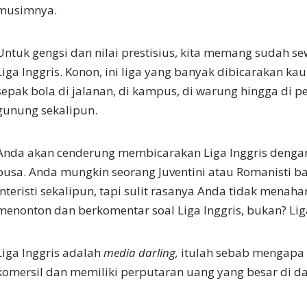
musimnya.
Untuk gengsi dan nilai prestisius, kita memang sudah 
Liga Inggris. Konon, ini liga yang banyak dibicarakan 
sepak bola di jalanan, di kampus, di warung hingga di p
gunung sekalipun.
Anda akan cenderung membicarakan Liga Inggris denga
busa. Anda mungkin seorang Juventini atau Romanisti ba
Interisti sekalipun, tapi sulit rasanya Anda tidak menaha
menonton dan berkomentar soal Liga Inggris, bukan? Liga 
Liga Inggris adalah
media darling,
itulah sebab mengapa l
komersil dan memiliki perputaran uang yang besar di d