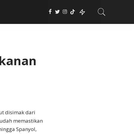
akanan
t disimak dari
a sudah memastikan
 hingga Spanyol,