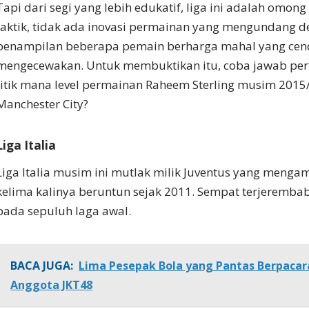
Tapi dari segi yang lebih edukatif, liga ini adalah omong
taktik, tidak ada inovasi permainan yang mengundang 
penampilan beberapa pemain berharga mahal yang ce
mengecewakan. Untuk membuktikan itu, coba jawab pert
titik mana level permainan Raheem Sterling musim 201
Manchester City?
Liga Italia
Liga Italia musim ini mutlak milik Juventus yang meng
kelima kalinya beruntun sejak 2011. Sempat terjeremba
pada sepuluh laga awal.
BACA JUGA:
Lima Pesepak Bola yang Pantas Berpaca
Anggota JKT48