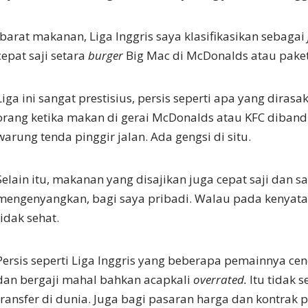
Ibarat makanan, Liga Inggris saya klasifikasikan sebagai
cepat saji setara
burger
Big Mac di McDonalds atau paket
Liga ini sangat prestisius, persis seperti apa yang dira
orang ketika makan di gerai McDonalds atau KFC dibandin
warung tenda pinggir jalan. Ada gengsi di situ.
Selain itu, makanan yang disajikan juga cepat saji dan s
mengenyangkan, bagi saya pribadi. Walau pada kenyata
tidak sehat.
Persis seperti Liga Inggris yang beberapa pemainnya c
dan bergaji mahal bahkan acapkali
overrated.
Itu tidak 
transfer di dunia. Juga bagi pasaran harga dan kontrak 