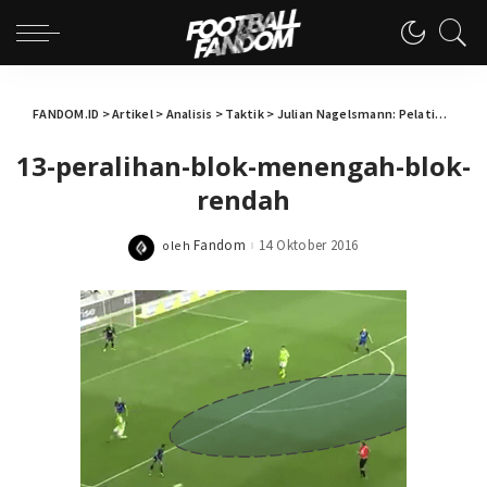
FANDOM.ID
>
Artikel
>
Analisis
>
Taktik
>
Julian Nagelsmann: Pelatih Termuda Dalam Sejarah Bundesliga
13-peralihan-blok-menengah-blok-
rendah
Fandom
14 Oktober 2016
oleh
Posted
by