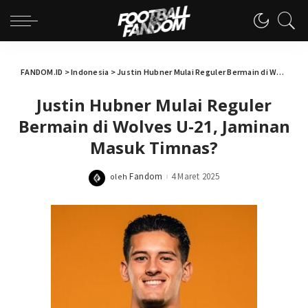
FANDOM.ID
>
Indonesia
>
Justin Hubner Mulai Reguler Bermain di Wolves U-21, Jaminan Masuk Timnas?
Justin Hubner Mulai Reguler
Bermain di Wolves U-21, Jaminan
Masuk Timnas?
Fandom
4 Maret 2025
oleh
Posted
by