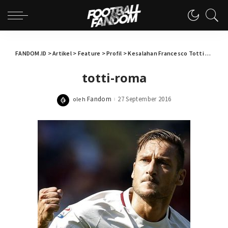
FANDOM.ID
>
Artikel
>
Feature
>
Profil
>
Kesalahan Francesco Totti Adalah Bertahan di AS Roma
totti-roma
Fandom
27 September 2016
oleh
Posted
by