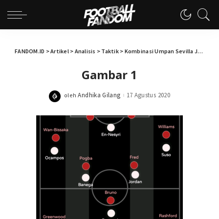
FANDOM.ID
>
Artikel
>
Analisis
>
Taktik
>
Kombinasi Umpan Sevilla Jungkalkan Manchester United
Gambar 1
Andhika Gilang
17 Agustus 2020
oleh
Posted
by