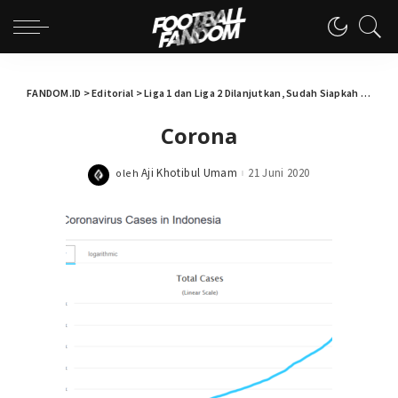
FANDOM.ID
>
Editorial
>
Liga 1 dan Liga 2 Dilanjutkan, Sudah Siapkah Kita?
>
Corona
Aji Khotibul Umam
21 Juni 2020
oleh
Posted
by