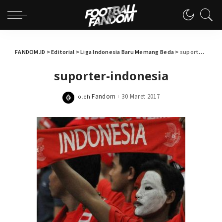
FANDOM.ID
>
Editorial
>
Liga Indonesia Baru Memang Beda
>
suporter-indonesia
suporter-indonesia
Fandom
30 Maret 2017
oleh
Posted
by