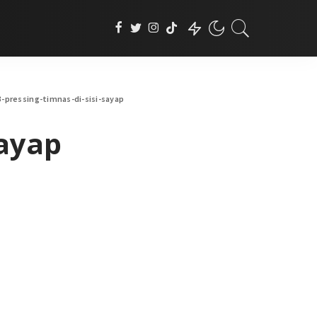
3-pressing-timnas-di-sisi-sayap
sayap